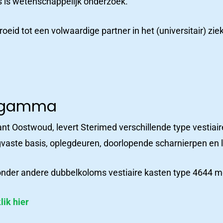
us is wetenschappelijk onderzoek.
Neem contact met ons
ctcatalogus
groeid tot een volwaardige partner in het (universitair) z
d gamma
kant Oostwoud, levert Sterimed verschillende type vesti
agvaste basis, oplegdeuren, doorlopende scharnierpen en 
nder andere dubbelkoloms vestiaire kasten type 4644 me
lik hier