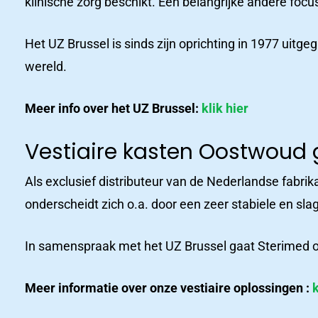
klinische zorg beschikt. Een belangrijke andere foc
Productcatalogus
Produ
Het UZ Brussel is sinds zijn oprichting in 1977 uitge
wereld.
Meer info over het UZ Brussel:
klik hier
Vestiaire kasten Oostwou
Als exclusief distributeur van de Nederlandse fabri
onderscheidt zich o.a. door een zeer stabiele en sl
In samenspraak met het UZ Brussel gaat Sterimed o
Meer informatie over onze vestiaire oplossingen :
k