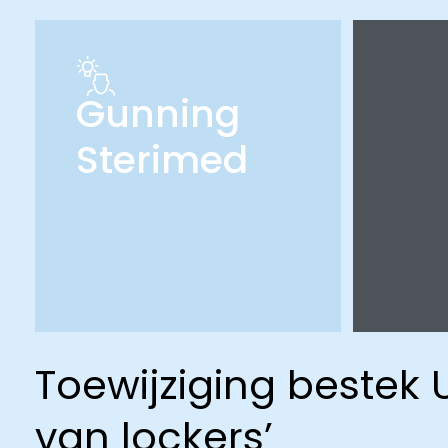
Gunning
Sterimed
Toewijziging bestek 
van lockers’