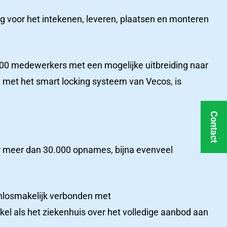
g voor het intekenen, leveren, plaatsen en monteren
Ons
.400 medewerkers met een mogelijke uitbreiding naar
team
met het smart locking systeem van Vecos, is
in
Ons team
beeld
Alle medewerkers in beeld
Contact
or meer dan 30.000 opnames, bijna evenveel
Ons
t
team
in
 onlosmakelijk verbonden met
Veel gestelde vragen
beeld
kel als het ziekenhuis over het volledige aanbod aan
Online direct uw antwoord