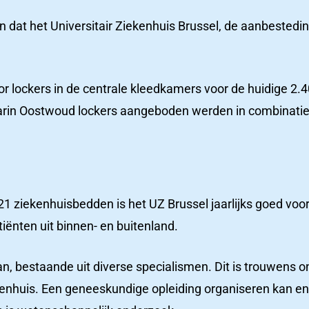
dat het Universitair Ziekenhuis Brussel, de aanbestedin
Productcatalogus
Het
or lockers in de centrale kleedkamers voor de huidige 2
ziekenhuizen
laatste
rin Oostwoud lockers aangeboden werden in combinatie 
nieuws
Nieuws
Nieuws en belangrijke
updates
21 ziekenhuisbedden is het UZ Brussel jaarlijks goed vo
ënten uit binnen- en buitenland.
Contac
an, bestaande uit diverse specialismen. Dit is trouwens
iekenhuis. Een geneeskundige opleiding organiseren kan en
Contact
zorgcentra