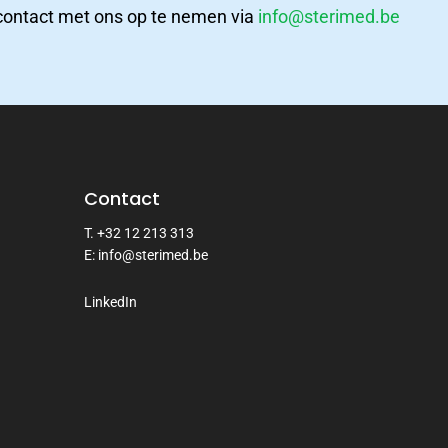
m contact met ons op te nemen via
info@sterimed.be
Contact
T. +32 12 213 313
E: info@sterimed.be
LinkedIn