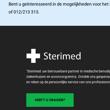
Bent u geïnteresseerd in de mogelijkheden voor het 
of 012/213 313.
"Sterimed: uw betrouwbare partner in medische benod
ziekenhuizen en woonzorgcentra. Ontdek ons gespecia
en reken op de persoonlijke service van ons professione
H
E
E
F
T
U
V
R
A
G
E
N
?