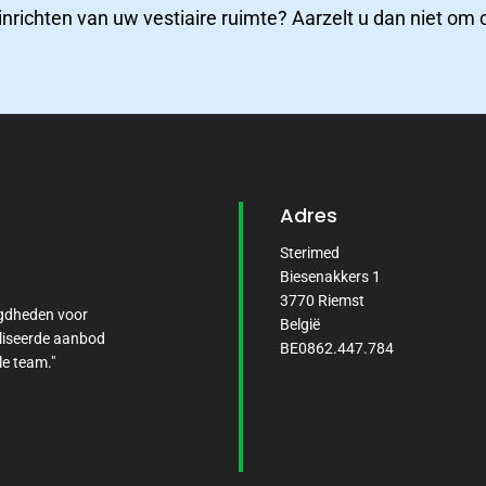
inrichten van uw vestiaire ruimte? Aarzelt u dan niet o
Adres
Sterimed
Biesenakkers 1
3770 Riemst
igdheden voor
België
liseerde aanbod
BE0862.447.784
le team."