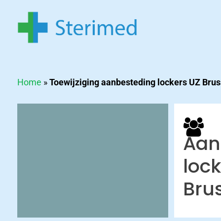
Skip
to
main
content
Home
»
Toewijziging aanbesteding lockers UZ Brus
Hit enter to search or ESC to close
Aan
lock
Bru