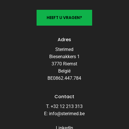
Productcatalogus
H
E
E
F
T
U
V
R
A
G
E
N
?
Het
Adres
laatste
Sterimed
nieuws
Biesenakkers 1
Nieuws
3770 Riemst
België
Nieuws en belangrijke updates
BE0862.447.784
Contact
Contact
T. +32 12 213 313
E: info@sterimed.be
LinkedIn