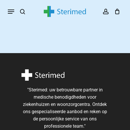
Skip
Menu
search
account
to
Productcatalogus
main
ziekenhuizen
content
Ziekenhuizen
Productcatalogus
Productcatalogus
"Sterimed: uw betrouwbare partner in
medische benodigdheden voor
ziekenhuizen
ziekenhuizen en woonzorgcentra. Ontdek
ons gespecialiseerde aanbod en reken op
Woonzorgcentra
de persoonlijke service van ons
professionele team."