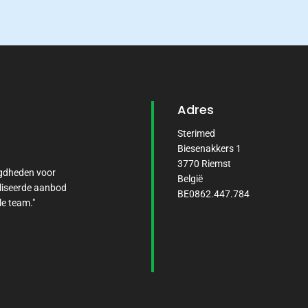
Adres
Sterimed
Biesenakkers 1
3770 Riemst
igdheden voor
België
liseerde aanbod
BE0862.447.784
le team."