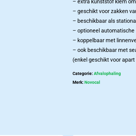
– extra kunststof klem om
– geschikt voor zakken va
– beschikbaar als stationa
– optioneel automatische
– koppelbaar met linnen
– ook beschikbaar met seal
(enkel geschikt voor apart
Categorie:
Afvalophaling
Merk:
Novocal
Productcatalogus
Het
ziekenhuizen
laatste
nieuws
Nieuws