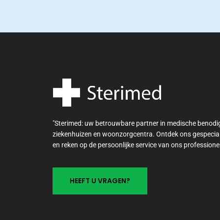
"Sterimed: uw betrouwbare partner in medische benod
ziekenhuizen en woonzorgcentra. Ontdek ons gespecia
en reken op de persoonlijke service van ons professione
H
E
E
F
T
U
V
R
A
G
E
N
?