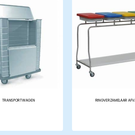
Nieuws en belangrijke
updates
Contac
Contact
zorgcentra
Neem contact met ons
ctcatalogus
TRANSPORTWAGEN
RINGVERZAMELAAR AFV