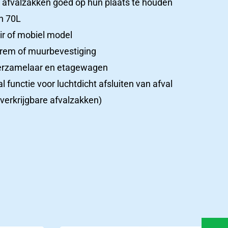
 afvalzakken goed op hun plaats te houden
n 70L
ir of mobiel model
 rem of muurbevestiging
verzamelaar en etagewagen
 functie voor luchtdicht afsluiten van afval
 verkrijgbare afvalzakken)
Ons
team
in
Ons team
beeld