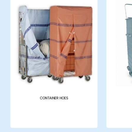
Ziekenhuizen
Woon
Productcatalogus
Produ
CONTAINER HOES