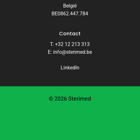
België
BE0862.447.784
Contact
T. +32 12 213 313
E: info@sterimed.be
LinkedIn
©
2026
Sterimed
Privacybeleid
Cookiebeleid