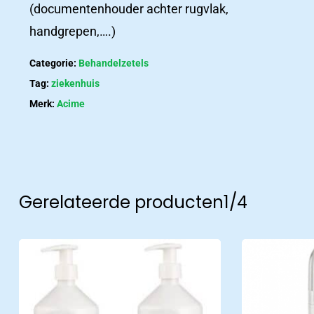
Het
(documentenhouder achter rugvlak,
laatste
handgrepen,….)
nieuws
Categorie:
Behandelzetels
Nieuws
Tag:
ziekenhuis
Merk:
Acime
Nieuws en belangrijke updates
Contact
Gerelateerde producten
1/4
Contact
Neem contact met ons op