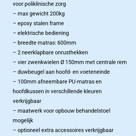
voor poliklinische zorg
– max gewicht 200kg
Ziekenhuizen
– epoxy stalen frame
Productcatalogus
– elektrische bediening
– breedte matras: 600mm
– 2 neerklapbare onrusthekken
– vier zwenkwielen Ø 150mm met centrale rem
Productcatalogus
– duwbeugel aan hoofd- en voeteneinde
ziekenhuizen
– 100mm afneembare PU-matras en
hoofdkussen in verschillende kleuren
Woonzorgcentra
verkrijgbaar
Productcatalogus
– maatwerk voor opbouw behandelstoel
mogelijk
– optioneel extra accessoires verkrijgbaar