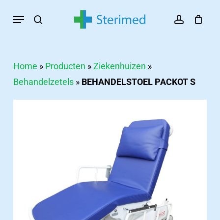
Skip
Menu
search
account
to
main
content
Home
»
Producten
»
Ziekenhuizen
»
Behandelzetels
»
BEHANDELSTOEL PACKOT S