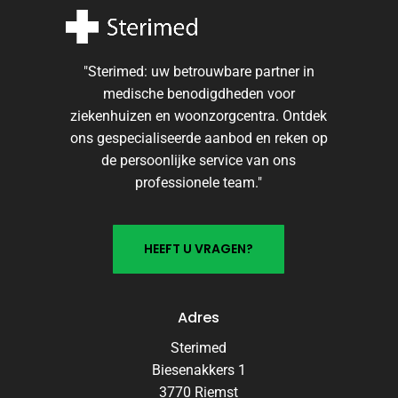
Online direct uw antwoord
"Sterimed: uw betrouwbare partner in
medische benodigdheden voor
ziekenhuizen en woonzorgcentra. Ontdek
ons gespecialiseerde aanbod en reken op
de persoonlijke service van ons
professionele team."
H
E
E
F
T
U
V
R
A
G
E
N
?
Adres
Sterimed
Biesenakkers 1
3770 Riemst