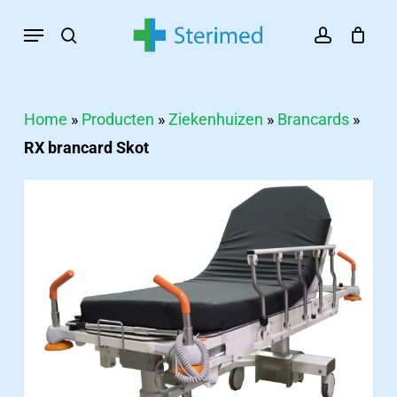
Skip
Menu
search
account
to
main
content
Home
»
Producten
»
Ziekenhuizen
»
Brancards
»
RX brancard Skot