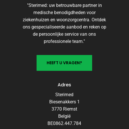
"Sterimed: uw betrouwbare partner in
medische benodigdheden voor
ziekenhuizen en woonzorgcentra. Ontdek
ons gespecialiseerde aanbod en reken op
de persoonlijke service van ons
professionele team."
H
E
E
F
T
U
V
R
A
G
E
N
?
Adres
Sterimed
Biesenakkers 1
3770 Riemst
België
BE0862.447.784