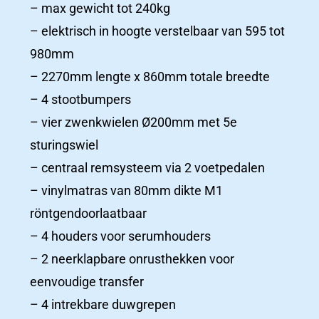
– max gewicht tot 240kg
Ziekenhuizen
– elektrisch in hoogte verstelbaar van 595 tot
980mm
Productcatalogus
– 2270mm lengte x 860mm totale breedte
– 4 stootbumpers
– vier zwenkwielen Ø200mm met 5e
Productcatalogus
sturingswiel
ziekenhuizen
– centraal remsysteem via 2 voetpedalen
– vinylmatras van 80mm dikte M1
Woonzorgcentra
röntgendoorlaatbaar
Productcatalogus
– 4 houders voor serumhouders
– 2 neerklapbare onrusthekken voor
eenvoudige transfer
– 4 intrekbare duwgrepen
Het