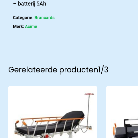
– batterij 5Ah
laatste
nieuws
Categorie:
Brancards
Nieuws
Merk:
Acime
Nieuws en belangrijke updates
Gerelateerde producten
1/3
Contact
Contact
Neem contact met ons op