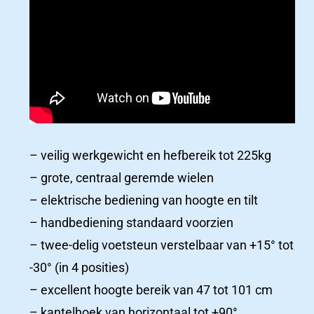
Productcatalogus
ziekenhuizen
– veilig werkgewicht en hefbereik tot 225kg
Ziekenhuizen
– grote, centraal geremde wielen
– elektrische bediening van hoogte en tilt
Productcatalogus
– handbediening standaard voorzien
– twee-delig voetsteun verstelbaar van +15° tot
-30° (in 4 posities)
Productcatalogus
– excellent hoogte bereik van 47 tot 101 cm
ziekenhuizen
– kantelhoek van horizontaal tot +90°