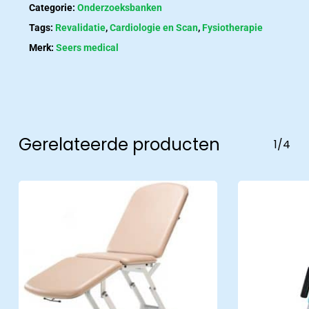
Categorie:
Onderzoeksbanken
Tags:
Revalidatie
,
Cardiologie en Scan
,
Fysiotherapie
Merk:
Seers medical
Contact
Neem contact met ons op
Gerelateerde producten
1/4
Ons
team
in
beeld
Ons team
Alle medewerkers in beeld