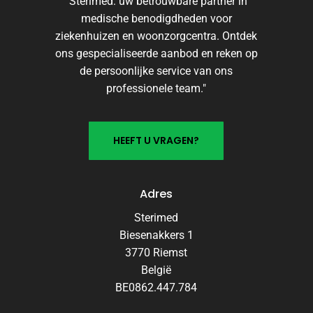
"Sterimed: uw betrouwbare partner in
medische benodigdheden voor
ziekenhuizen en woonzorgcentra. Ontdek
ons gespecialiseerde aanbod en reken op
de persoonlijke service van ons
professionele team."
H
E
E
F
T
U
V
R
A
G
E
N
?
Adres
Sterimed
Biesenakkers 1
3770 Riemst
België
BE0862.447.784