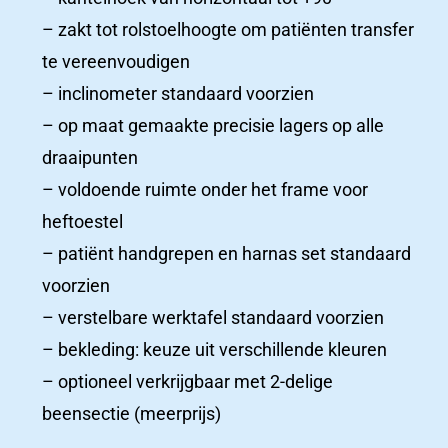
– zakt tot rolstoelhoogte om patiënten transfer
Woonzorgcentra
te vereenvoudigen
– inclinometer standaard voorzien
Productcatalogus
– op maat gemaakte precisie lagers op alle
draaipunten
– voldoende ruimte onder het frame voor
Het
heftoestel
laatste
– patiënt handgrepen en harnas set standaard
nieuws
voorzien
Nieuws
– verstelbare werktafel standaard voorzien
Nieuws en belangrijke updates
– bekleding: keuze uit verschillende kleuren
– optioneel verkrijgbaar met 2-delige
beensectie (meerprijs)
Contact