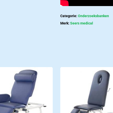
Contac
Categorie:
Onderzoeksbanken
Merk:
Seers medical
Contact
zorgcentra
Neem contact met ons
ctcatalogus