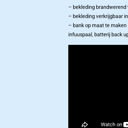
– bekleding brandwerend 
– bekleding verkrijgbaar i
– bank op maat te maken 
infuuspaal, batterij back u
Productcatalogus
Het
ziekenhuizen
laatste
nieuws
Nieuws
Nieuws en belangrijke
updates