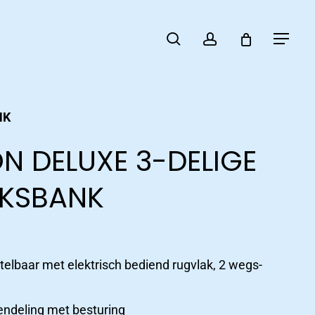
search
account
Menu
NK
N DELUXE 3-DELIGE
KSBANK
stelbaar met elektrisch bediend rugvlak, 2 wegs-
rendeling met besturing