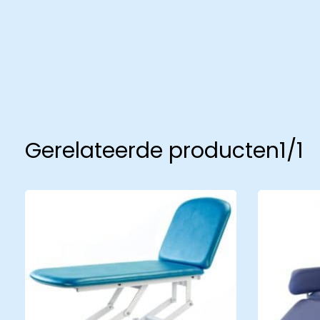
Ziekenhuizen
Woon
Productcatalogus
Produ
Gerelateerde producten
1/1