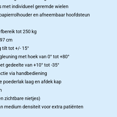
is met individueel geremde wielen
 papierrolhouder en afneembaar hoofdsteun
fbereik tot 250 kg
 97 cm
ilt tot +/- 15°
ugleuning met hoek van 0° tot +80°
oet gedeelte van +10° tot -35°
nctie via handbediening
le poederlak laag en afdek kap
m
n zichtbare nietjes)
n medium densiteit voor extra patiënten