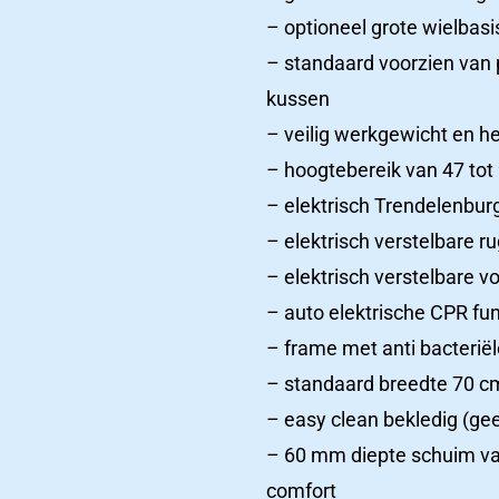
– optioneel grote wielbas
– standaard voorzien van
kussen
– veilig werkgewicht en he
– hoogtebereik van 47 tot
– elektrisch Trendelenburg t
– elektrisch verstelbare r
– elektrisch verstelbare v
– auto elektrische CPR fu
– frame met anti bacterië
– standaard breedte 70 c
– easy clean bekledig (gee
– 60 mm diepte schuim va
comfort