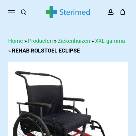
Skip
Menu
search
account
to
main
content
Home
»
Producten
»
Ziekenhuizen
»
XXL-gamma
»
REHAB ROLSTOEL ECLIPSE