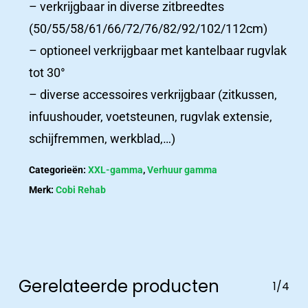
– verkrijgbaar in diverse zitbreedtes
(50/55/58/61/66/72/76/82/92/102/112cm)
– optioneel verkrijgbaar met kantelbaar rugvlak
Het
tot 30°
laatste
– diverse accessoires verkrijgbaar (zitkussen,
nieuws
infuushouder, voetsteunen, rugvlak extensie,
Nieuws
schijfremmen, werkblad,…)
Nieuws en belangrijke updates
Categorieën:
XXL-gamma
,
Verhuur gamma
Merk:
Cobi Rehab
Contact
Gerelateerde producten
1/4
Contact