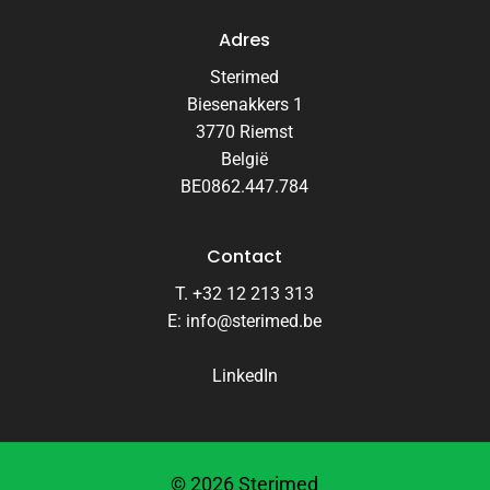
Adres
Sterimed
Biesenakkers 1
3770 Riemst
België
BE0862.447.784
Contact
T. +32 12 213 313
E: info@sterimed.be
LinkedIn
©
2026
Sterimed