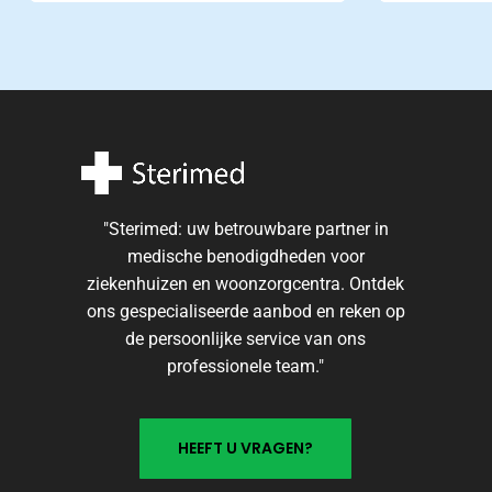
beeld
Veel gestelde vragen
Online direct uw antwoord
"Sterimed: uw betrouwbare partner in
medische benodigdheden voor
ziekenhuizen en woonzorgcentra. Ontdek
ons gespecialiseerde aanbod en reken op
de persoonlijke service van ons
professionele team."
H
E
E
F
T
U
V
R
A
G
E
N
?