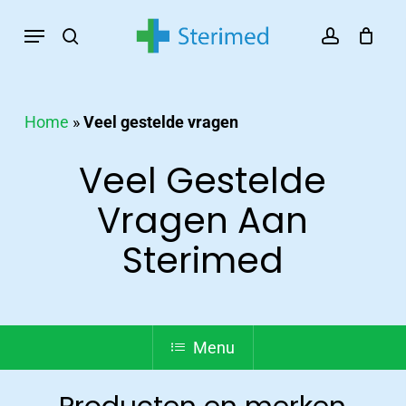
Skip
Menu
search
account
to
main
content
Home
»
Veel gestelde vragen
Veel Gestelde
Vragen Aan
Sterimed
Menu