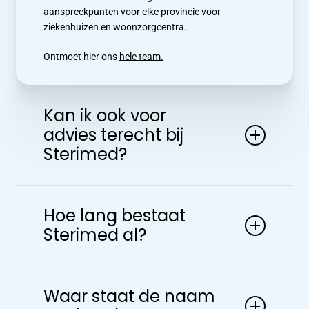
aanspreekpunten voor elke provincie voor
ziekenhuizen en woonzorgcentra.
Ontmoet hier ons
hele team.
Kan ik ook voor
advies terecht bij
Sterimed?
Jazeker, Sterimed komt dagelijks in contact met
zorgpersoneel en beleidsmakers in diverse
Hoe lang bestaat
zorginstellingen. Praktijk ervaringen in combinatie
Sterimed al?
met gedegen productkennis is iets wat wij graag
delen met al onze klanten.
Ludwig Stevens is in 2003 gestart met Sterimed.
Wat begon in de kelder van zijn woonhuis in Riemst,
Waar staat de naam
het verhuren van XXL-materialen en handelsagent