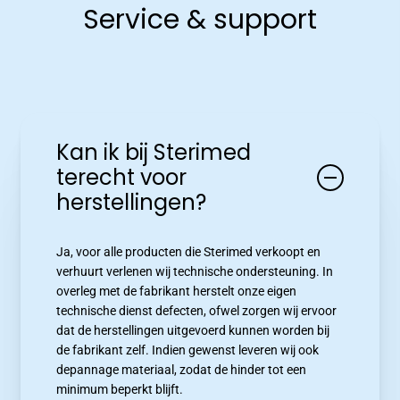
Service & support
Buiten kantooruren staat onze telefoon
Tous les employés en vue
doorgeschakeld naar Ludwig, zodat hij uw oproep
kan beantwoorden.
Ons
team
Kan ik bij Sterimed
terecht voor
in
herstellingen?
beeld
Questions fréquemment
posées
Ja, voor alle producten die Sterimed verkoopt en
En ligne directement votre réponse
verhuurt verlenen wij technische ondersteuning. In
overleg met de fabrikant herstelt onze eigen
technische dienst defecten, ofwel zorgen wij ervoor
dat de herstellingen uitgevoerd kunnen worden bij
de fabrikant zelf. Indien gewenst leveren wij ook
depannage materiaal, zodat de hinder tot een
minimum beperkt blijft.