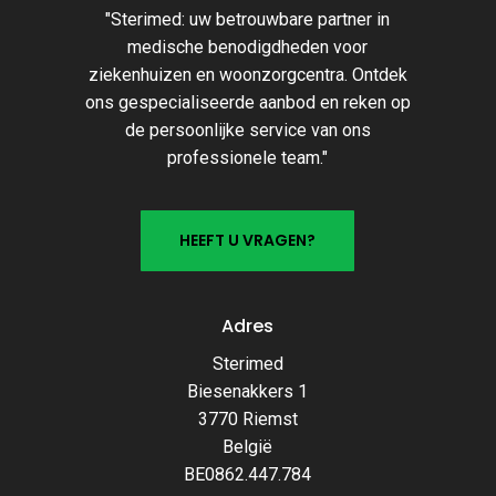
"Sterimed: uw betrouwbare partner in
Ons
medische benodigdheden voor
team
ziekenhuizen en woonzorgcentra. Ontdek
ons gespecialiseerde aanbod en reken op
in
de persoonlijke service van ons
beeld
Ons team
professionele team."
Alle medewerkers in beeld
H
E
E
F
T
U
V
R
A
G
E
N
?
Ons
Adres
team
Sterimed
in
Biesenakkers 1
beeld
Veel gestelde vragen
3770 Riemst
België
Online direct uw antwoord
BE0862.447.784