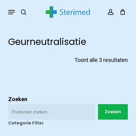
Skip
Menu
search
account
to
main
content
Geurneutralisatie
Ges
Toont alle 3 resultaten
op
nie
Zoeken
Zoeken
Productcatalogus
Categorie Filter
ziekenhuizen