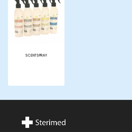
laatste
nieuws
Nieuws
Nieuws en belangrijke updates
SCENTSPRAY
Contact
Contact
Neem contact met ons op