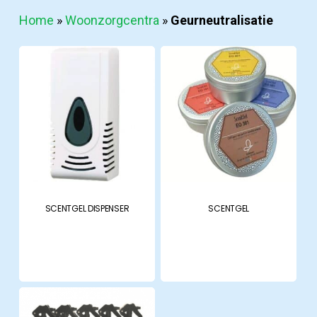
Ziekenhuizen
Home
»
Woonzorgcentra
»
Geurneutralisatie
Productcatalogus
Productcatalogus
ziekenhuizen
Woonzorgcentra
SCENTGEL DISPENSER
SCENTGEL
Productcatalogus
Het