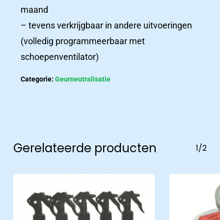
maand
ziekenhuizen
– tevens verkrijgbaar in andere uitvoeringen
(volledig programmeerbaar met
Woonzorgcentra
schoepenventilator)
Productcatalogus
Categorie:
Geurneutralisatie
Het
laatste
Gerelateerde producten
1/2
nieuws
Nieuws
Nieuws en belangrijke updates