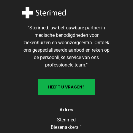
"Sterimed: uw betrouwbare partner in
Ons
medische benodigdheden voor
team
ziekenhuizen en woonzorgcentra. Ontdek
in
ons gespecialiseerde aanbod en reken op
beeld
Veel gestelde vragen
de persoonlijke service van ons
professionele team."
Online direct uw antwoord
H
E
E
F
T
U
V
R
A
G
E
N
?
Adres
Sterimed
Biesenakkers 1