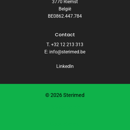
3770 Riemst
België
BE0862.447.784
Contact
T. +32 12 213 313
E: info@sterimed.be
LinkedIn
©
2026
Sterimed
Privacybeleid
Cookiebeleid