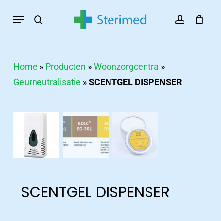
Skip
Menu
search
account
to
main
content
Home
»
Producten
»
Woonzorgcentra
»
Geurneutralisatie
»
SCENTGEL DISPENSER
SCENTGEL DISPENSER