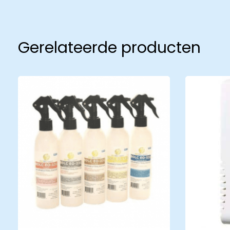
Gerelateerde producten
Ziekenhuizen
Woon
Produ
Productcatalogus