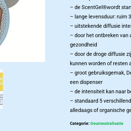
– de ScentGel®wordt stan
– lange levensduur: ruim 3
– uitstekende diffusie inte
– door het ontbreken van 
gezondheid
– door de droge diffusie z
kunnen worden of resten 
– groot gebruiksgemak, D
een dispenser
– de intensiteit kan naar
– standaard 5 verschillend
alledaags of organische g
Productcatalogus
Het
Categorie:
Geurneutralisatie
ziekenhuizen
laatste