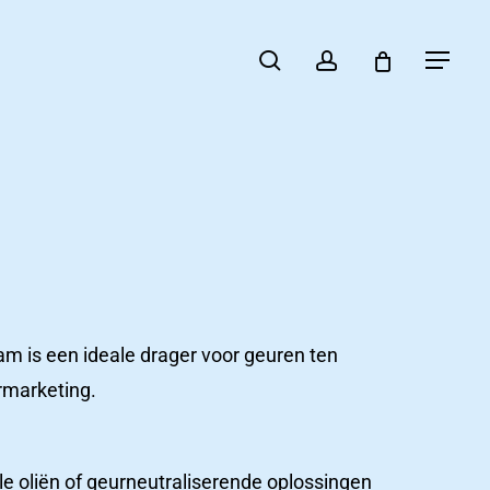
search
account
Menu
 is een ideale drager voor geuren ten
rmarketing.
le oliën of geurneutraliserende oplossingen