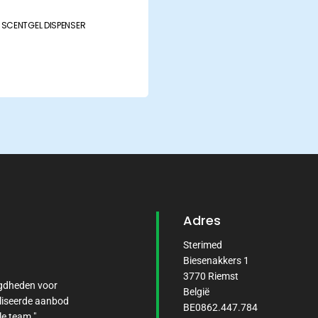
SCENTGEL DISPENSER
Adres
Sterimed
Biesenakkers 1
3770 Riemst
igdheden voor
België
liseerde aanbod
BE0862.447.784
le team."