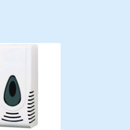
nieuws
Nieuws
Nieuws en belangrijke
updates
Contac
Contact
zorgcentra
Neem contact met ons
ctcatalogus