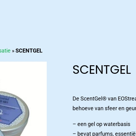
satie
»
SCENTGEL
SCENTGEL
De ScentGel® van EOStream
behoeve van sfeer en geu
– een gel op waterbasis
– bevat parfums, essentië