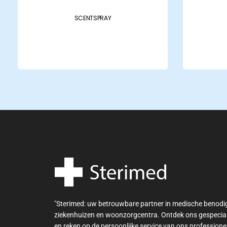
SCENTSPRAY
"Sterimed: uw betrouwbare partner in medische benod
ziekenhuizen en woonzorgcentra. Ontdek ons gespecia
en reken op de persoonlijke service van ons professione